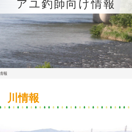
アユ釣師向け情報
情報
 川情報