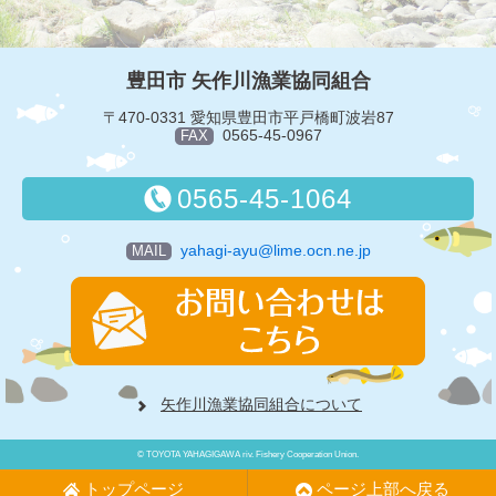
豊田市 矢作川漁業協同組合
〒470-0331 愛知県豊田市平戸橋町波岩87
0565-45-0967
FAX
0565-45-1064
yahagi-ayu@lime.ocn.ne.jp
MAIL
矢作川漁業協同組合について
© TOYOTA YAHAGIGAWA riv. Fishery Cooperation Union.
トップページ
ページ上部へ戻る