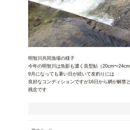
明智川共同漁場の様子
今年の明智川は魚影も濃く良型鮎（20cm〜24c
9月になっても暑い日が続いて友釣りには
良好なコンディションですが16日から網が解禁
残念です