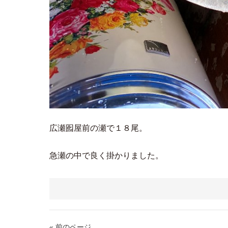
広瀬囮屋前の瀬で１８尾。
急瀬の中で良く掛かりました。
« 前のページ