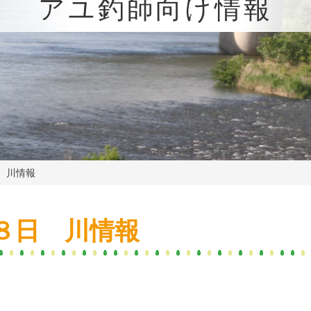
アユ釣師向け情報
 川情報
８日 川情報