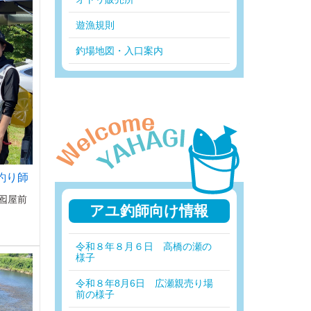
遊漁規則
釣場地図・入口案内
釣り師
囮屋前
アユ釣師向け情報
令和８年８月６日 高橋の瀬の
様子
令和８年8月6日 広瀬親売り場
前の様子