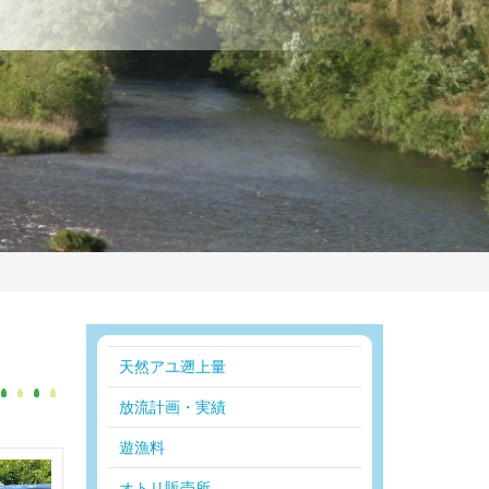
天然アユ遡上量
放流計画・実績
遊漁料
オトリ販売所