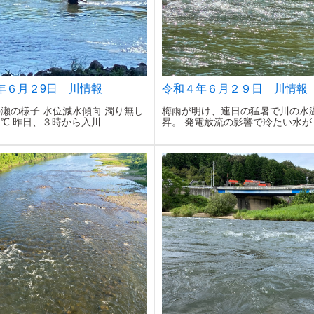
年６月２9日 川情報
令和４年６月２９日 川情報
瀬の様子 水位減水傾向 濁り無し
梅雨が明け、連日の猛暑で川の水
℃ 昨日、３時から入川...
昇。 発電放流の影響で冷たい水が..