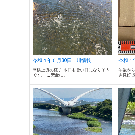
令和４年６月30日 川情報
令和４
高橋上流の様子 本日も暑い日になりそう
午後から
です。 ご安全に。
き良好 