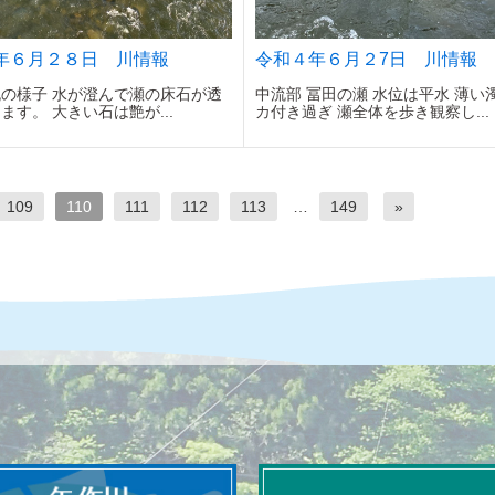
年６月２８日 川情報
令和４年６月２7日 川情報
の様子 水が澄んで瀬の床石が透
中流部 冨田の瀬 水位は平水 薄い
ます。 大きい石は艶が...
カ付き過ぎ 瀬全体を歩き観察し...
109
110
111
112
113
…
149
»