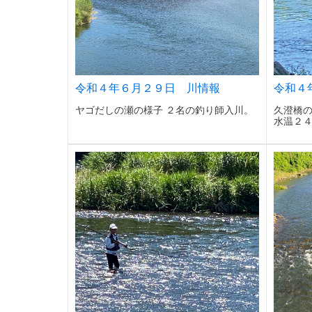
令和４年６月２９日 川情報
令和４
ヤゴだしの瀬の様子 ２名の釣り師入川。
久澄橋の
水温２４