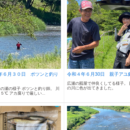
年６月３０日 ポツンと釣り
令和４年６月30日 親子アユ
広瀬の囮屋で仲良くしてる様子。 
の川に色が出てきました。
の瀬の様子 ポツンと釣り師。 川
５℃ アカ腐りで厳しい...