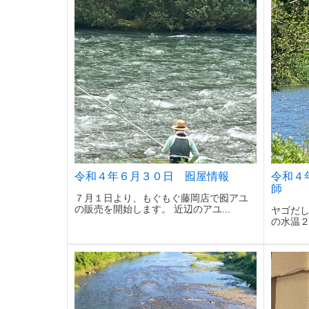
令和４年６月３０日 囮屋情報
令和４
師
７月１日より、もぐもぐ藤岡店で囮アユ
の販売を開始します。 近辺のアユ...
ヤゴだし
の水温２