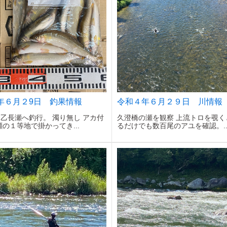
年６月２9日 釣果情報
令和４年６月２９日 川情報
乙長瀬へ釣行。 濁り無し アカ付
久澄橋の瀬を観察 上流トロを覗く
瀬の１等地で掛かってき...
るだけでも数百尾のアユを確認。..