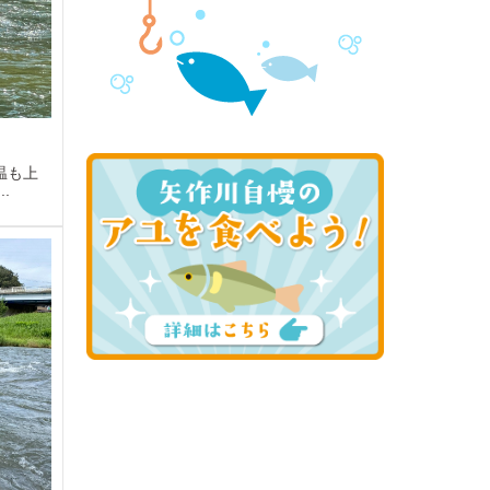
温も上
.