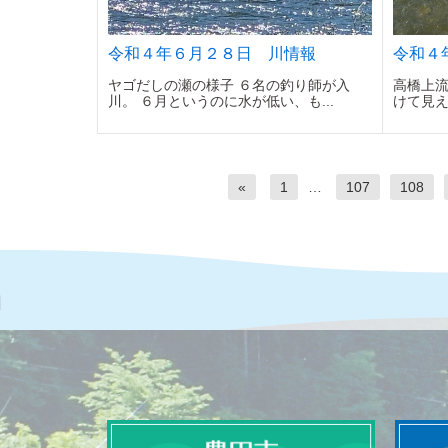
令和４年６月２８日 川情報
令和４
ヤゴだしの瀬の様子 ６名の釣り師が入
高橋上流
川。 ６月というのに水が低い、も...
けて見え
«
1
…
107
108