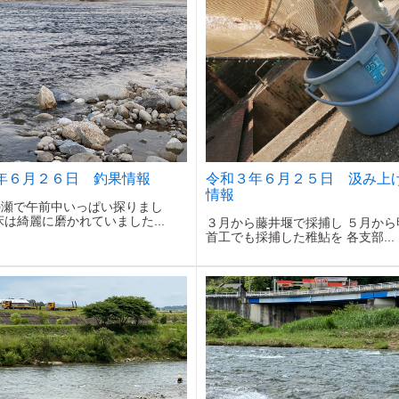
年６月２６日 釣果情報
令和３年６月２５日 汲み上
情報
の瀬で午前中いっぱい探りまし
床は綺麗に磨かれていました...
３月から藤井堰で採捕し ５月から
首工でも採捕した稚鮎を 各支部...