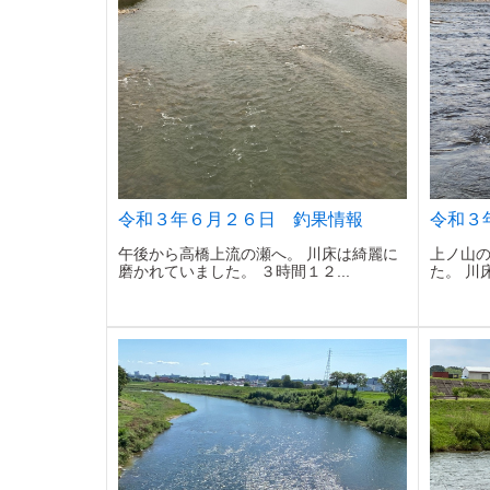
令和３年６月２６日 釣果情報
令和３
午後から高橋上流の瀬へ。 川床は綺麗に
上ノ山
磨かれていました。 ３時間１２...
た。 川