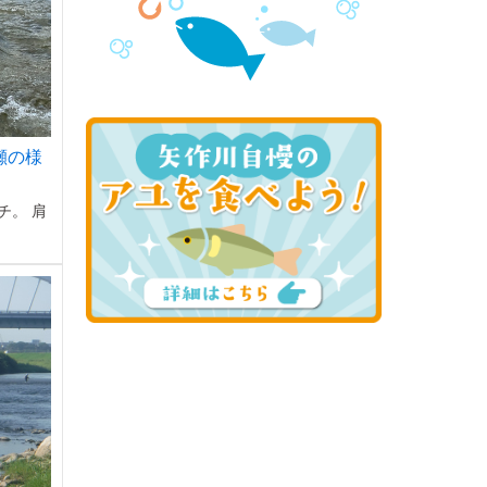
瀬の様
チ。 肩