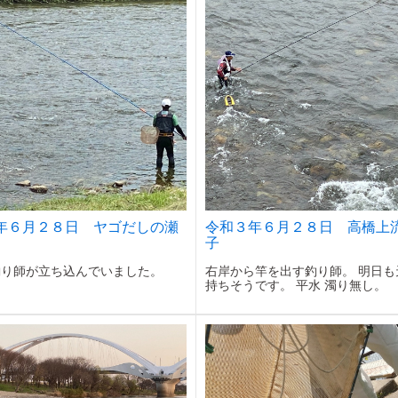
年６月２８日 ヤゴだしの瀬
令和３年６月２８日 高橋上
子
釣り師が立ち込んでいました。
右岸から竿を出す釣り師。 明日も
持ちそうです。 平水 濁り無し。