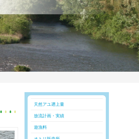
天然アユ遡上量
放流計画・実績
遊漁料
オトリ販売所