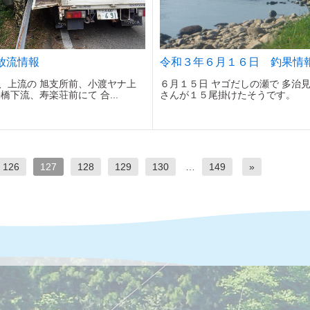
放流情報
令和３年６月１６日 釣果情
日、上流の 旭支所前、小渡ヤナ上
６月１５日 ヤゴだしの瀬で 多治
橋下流、寿楽荘前にて 合...
さんが１５尾掛けたそうです。
126
127
128
129
130
…
149
»