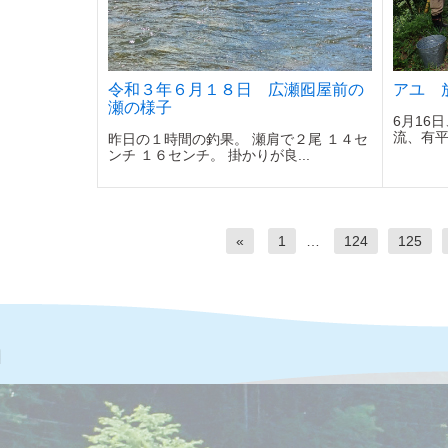
令和３年６月１８日 広瀬囮屋前の
アユ 
瀬の様子
6月16
流、有平
昨日の１時間の釣果。 瀬肩で２尾 １４セ
ンチ １６センチ。 掛かりが良...
«
1
…
124
125