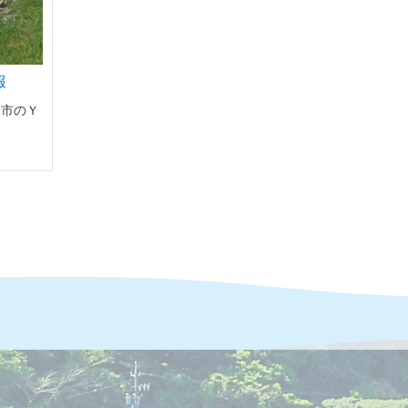
報
見市のＹ