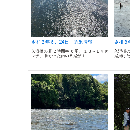
令和３年６月24日 釣果情報
令和３
久澄橋の瀬 ２時間半 ６尾。 １８～１４セ
久澄橋の
ンチ。 掛かった内の５尾が１...
尾掛けた