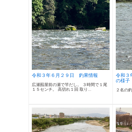
令和３年６月２９日 釣果情報
令和３
の様子
広瀬囮屋前の瀬で竿だし。 ３時間で１尾
１５センチ。 高切れ１回 取り...
２名の