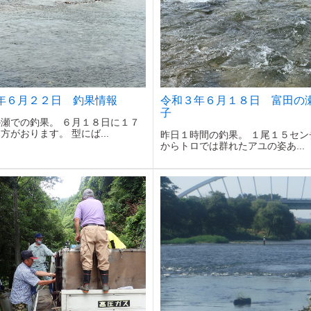
年６月２２日 釣果情報
令和３年６月１８日 富田の
子
瀬での釣果。 ６月１８日に１７
方がおります。 型にば...
昨日１時間の釣果。 １尾１５セン
からトロでは群れたアユの姿あ...