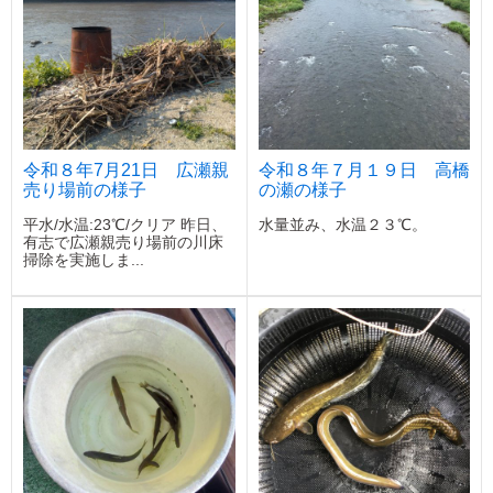
令和８年7月21日 広瀬親
令和８年７月１９日 高橋
売り場前の様子
の瀬の様子
平水/水温:23℃/クリア 昨日、
水量並み、水温２３℃。
有志で広瀬親売り場前の川床
掃除を実施しま...