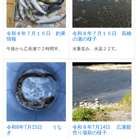
令和８年７月１５日 釣果
令和８年７月１５日 高橋
情報
の瀬の様子
午後から乙長瀬で２時間半。
水量並み、水温２２℃。
令和8年7月15日 うな
令和８年7月14日 広瀬親
ぎ
売り場前の様子