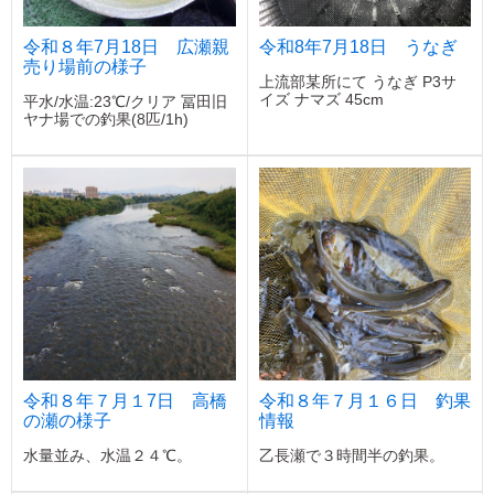
令和８年7月18日 広瀬親
令和8年7月18日 うなぎ
売り場前の様子
上流部某所にて うなぎ P3サ
イズ ナマズ 45cm
平水/水温:23℃/クリア 冨田旧
ヤナ場での釣果(8匹/1h)
令和８年７月１7日 高橋
令和８年７月１６日 釣果
の瀬の様子
情報
水量並み、水温２４℃。
乙長瀬で３時間半の釣果。