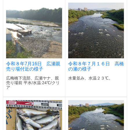
令和８年7月16日 広瀬親
令和８年７月１６日 高橋
売り場付近の様子
の瀬の様子
広梅橋下流部、広瀬ヤナ、親
水量並み、水温２３℃。
売り場前 平水/水温:24℃/クリ
ア