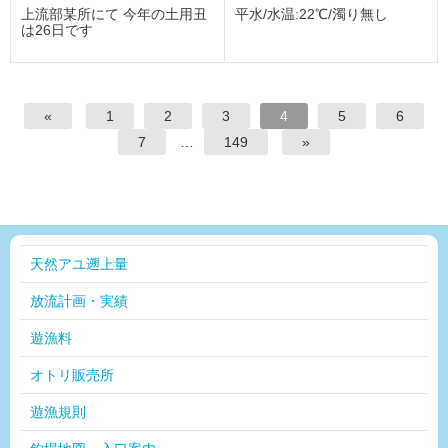
上流部某所にて 今年の土用丑
平水/水温:22℃/濁り無し
は26日です
«
1
2
3
4
5
6
7
…
149
»
天然アユ遡上量
放流計画・実績
遊漁料
オトリ販売所
遊漁規則