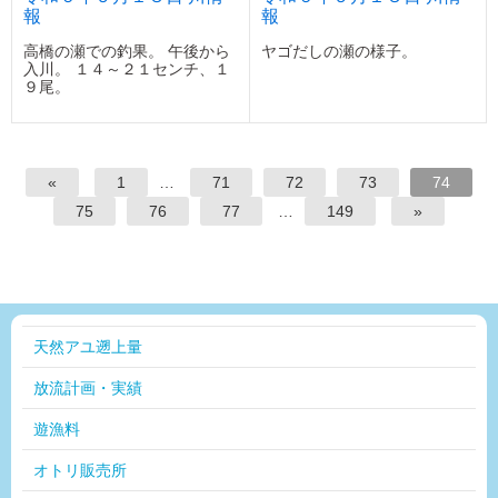
報
報
高橋の瀬での釣果。 午後から
ヤゴだしの瀬の様子。
入川。 １４～２１センチ、１
９尾。
«
1
…
71
72
73
74
75
76
77
…
149
»
天然アユ遡上量
放流計画・実績
遊漁料
オトリ販売所