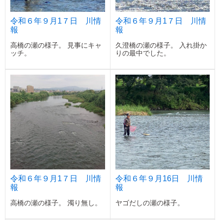
令和６年９月1７日 川情
令和６年９月1７日 川情
報
報
高橋の瀬の様子。 見事にキャ
久澄橋の瀬の様子。 入れ掛か
ッチ。
りの最中でした。
令和６年９月1７日 川情
令和６年９月16日 川情
報
報
高橋の瀬の様子。 濁り無し。
ヤゴだしの瀬の様子。