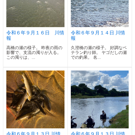
令和６年９月１６日 川情
令和６年９月１４日 川情
報
報
高橋の瀬の様子。 昨夜の雨の
久澄橋の瀬の様子。 好調なベ
影響で、支流の濁りが入る。
テラン釣り師。 ヤゴだしの瀬
この濁りは、...
での釣果。 名...
令和６年９月１３日 川情
令和６年９月１３日 川情