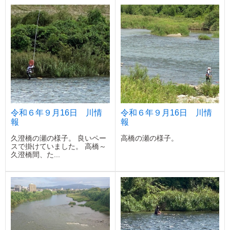
令和６年９月16日 川情
令和６年９月16日 川情
報
報
久澄橋の瀬の様子。 良いペー
高橋の瀬の様子。
スで掛けていました。 高橋～
久澄橋間、た...