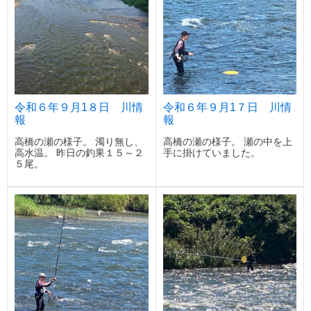
令和６年９月1８日 川情
令和６年９月1７日 川情
報
報
高橋の瀬の様子。 濁り無し、
高橋の瀬の様子。 瀬の中を上
高水温。 昨日の釣果１５～２
手に掛けていました。
５尾。