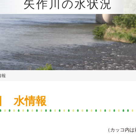
矢作川の水状況
情報
日 水情報
（カッコ内は