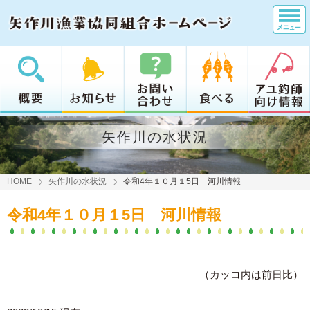
矢作川の水状況
HOME
矢作川の水状況
令和4年１０月１5日 河川情報
令和4年１０月１5日 河川情報
（カッコ内は前日比）