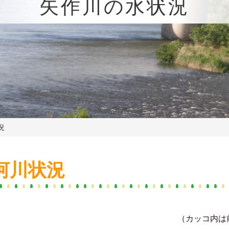
矢作川の水状況
況
 河川状況
（カッコ内は