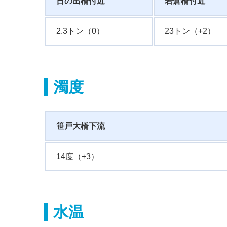
日の出橋付近
岩倉橋付近
2.3トン（0）
23トン（+2）
濁度
笹戸大橋下流
14度（+3）
水温