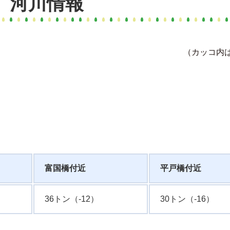
日 河川情報
（カッコ内
富国橋付近
平戸橋付近
36トン（-12）
30トン（-16）