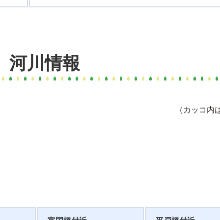
日 河川情報
（カッコ内