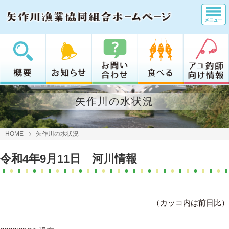
矢作川の水状況
HOME
矢作川の水状況
令和4年9月11日 河川情報
（カッコ内は前日比）