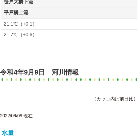
笹戸大橋下流
平戸橋上流
21.1℃（+0.1）
21.7℃（+0.6）
令和4年9月9日 河川情報
（カッコ内は前日比）
2022/09/09 現在
水量