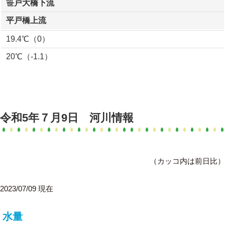
笹戸大橋下流
平戸橋上流
19.4℃（0）
20℃（-1.1）
令和5年７月9日 河川情報
（カッコ内は前日比）
2023/07/09 現在
水量