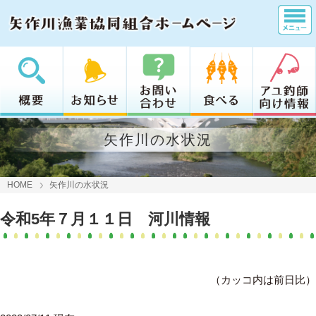
矢作川の水状況
HOME
矢作川の水状況
令和5年７月１１日 河川情報
（カッコ内は前日比）