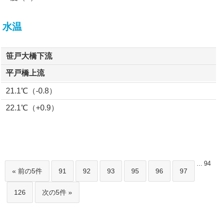
水温
笹戸大橋下流
平戸橋上流
21.1℃（-0.8）
22.1℃（+0.9）
...
94
« 前の5件
91
92
93
95
96
97
126
次の5件 »