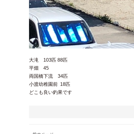
大滝 103匹 88匹
平畑 45
両国橋下流 34匹
小渡幼稚園前 18匹
どこも良い釣果です