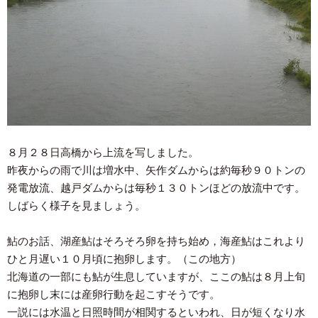
８月２８日高橋から上流を写しました。
昨夜からの雨で川は増水中、矢作ダムからは約毎秒９０トンの
発電放流、越戸ダムからは毎秒１３０トンほどの放流中です。
しばらく様子を見ましょう。
鮎のお話、湖産鮎はそろそろ卵を持ち始め，海産鮎はこれより
ひと月遅い１０月頃に抱卵します。（この地方）
北海道の一部にも鮎が生息していますが、ここの鮎は８月上旬
に抱卵し末には産卵行動を起こすそうです。
一説には水温と日照時間が相関するといわれ、日が短くなり水